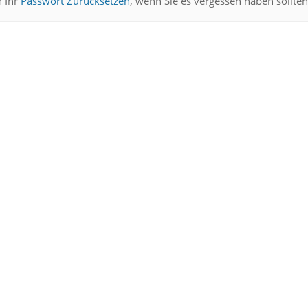
h Ihr
Passwort Zurücksetzen
, wenn Sie es vergessen haben sollten