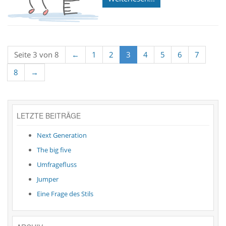
Seite 3 von 8
←
1
2
3
4
5
6
7
8
→
LETZTE BEITRÄGE
Next Generation
The big five
Umfragefluss
Jumper
Eine Frage des Stils